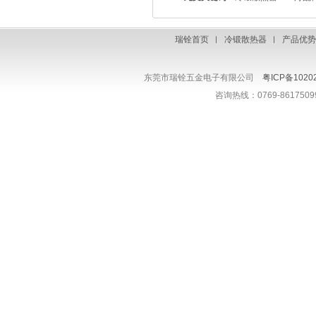
瑞铨首页
︱
冷锻散热器
︱
产品优
东莞市瑞铨五金电子有限公司
粤ICP备1020
咨询热线：0769-861750