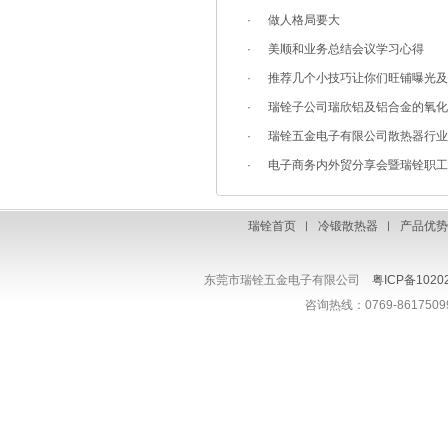
·
做人格局要大
·
美顺和业务总结会议学习心得
·
推荐几个小技巧让你们旺铺曝光及
·
瑞铨子公司瑞欣铝及铝合金的氧化
·
瑞铨五金电子有限公司散热器行业
·
电子商务内外贸分享会暨瑞铨职工
瑞铨首页
︱
冷锻散热器
︱
产品优
东莞市瑞铨五金电子有限公司
粤ICP备1020
咨询热线：0769-861750